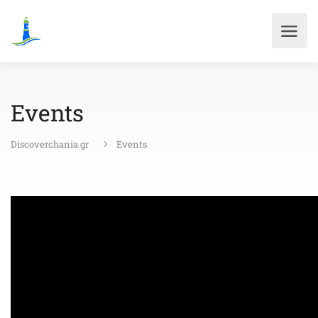
Events
Discoverchania.gr
Events